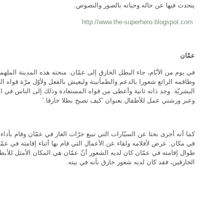
يتحدث فيها عن حاله وحياته بالصور والنصوص.
http://www.the-superhero.blogspot.com
عمّان
في يوم من الأيّام، جاء البطل الخارق إلى عمّان. منحته هذه المدينة الملهم
وطاقمه الرائع شعورا بالدعم والطمأنينة وليعيش بالفعل ولأوّل مرّة قواه ال
البشريّة. وجد ذاته ثانية وأعطى من قواه المستعادة وذلك إلى الناس في ا
وعبر ورشتي عمل للأطفال بعنوان ’كيف تصبح بطلا خارقا.‘
كما أنه أجرى بحثا عن السيّارات التي تبيع جرّات الغاز في عمّان وقام بأدا
في مكان: عرض لأفلامه ولقاء عن الأعمال التي قام بها أثناء إقامته في عمّ
طوال إقامته في عمّان كان لديه الشعور أنّ عمّان هي المكان الأمثل للأبط
الخارقين، فقد كان لديه شعور خارق بأنه في بيته.