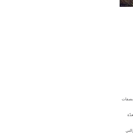
 بصفات
دّة
التي