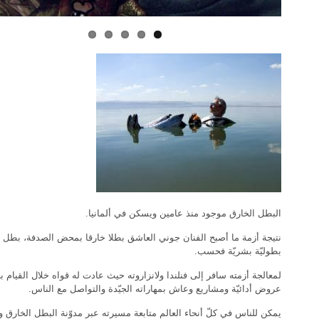
البطل الخارق موجود منذ عامين ويسكن في ألمانيا.
نتيجة أزمة ما أصبح الفنان جوني العاشق بطلا خارقا بمحض الصدفة، بطل
بطوليّة بشريّة فحسب.
لمعالجة أزمته سافر إلى فنلندا ولانزاروته حيث عادت له قواه خلال القيام بع
عروض أدائيّة ومشاريع وعاش بمهاراته الجيّدة والتواصل مع الناس.
يمكن للناس في كلّ أنحاء العالم متابعة مسيرته عبر مدوّنة البطل الخارق و