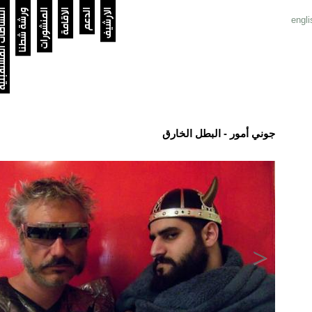
الارشيف
الدعم
الاقامة
المنشورات
ورشة شطنا
النشاطات الم
engli
جوني أمور - البطل الخارق