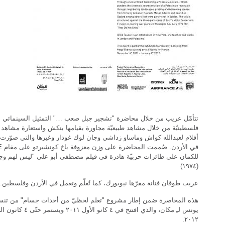
تتأمّل عريب من خلال محاضرة "تشجير جبل صعب …" التمثيل السينمائي ل
فلسطينيّة من خلال مشاهد طبيعيّة مجاورة بقيامها بنكش واستعارة مشاهد
أفلام لعبدالله كواش وماساو زداشي وجان لوك غودار وغيرها والتي صوّرت ج
للكمان على طائرات حربيّة هادرة في فيلم مصطفى أبو علي "ليس لهم وج
(١٩٧٤).
عريب طوقان فنانة مقرّها نيويورك، كما تُعلّم وتعمل في الأردن وفلسطين.
هذه المحاضرة ضمن إطار مشروع "تعلم لحظيّ من أحداث جسام" من تنسيق
يونس لـِ مكان، والذي افتتح في ٤ كانو الأول ٢٠١١ ويس
٢٠١٢.