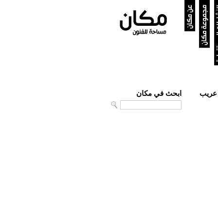
ستقبلية
مجموعة مكان
عن مكان
بائس، حَلم به من بعيد وخيال صاحبه قد مضى (٢٠١١) عريب
ابحث في مكان
Search