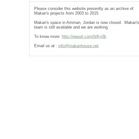
Please consider this website presently as an archive of
Makan's projects from 2003 to 2015
Makan's space in Amman, Jordan is now closed. Makan'
team is still available and we are working
To know more:
http://eepurl.com/bIKy0b
Email us at :
info@makanhouse.net
cheap
nfl
jerseys
from
china
cheap
nfl
jerseys
china
cheap
china
jerseys
wholesale
cheap