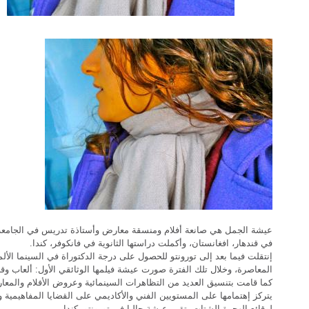
عيشة الجمل هي صانعة أفلام ومنسقة معارض وأستاذة تدريس في الجامعة
في قندهار، افغانستان، وأكملت دراستها الثانوية في فانكوفر، كندا.
إنتقلت فيما بعد إلى تورونتو للحصول على درجة الدكتوراة في السينما الألما
المعاصرة، وخلال تلك الفترة صورت عيشة فيلمها الوثائقي الأول: ألعاب وقن
كما قامت بتنسيق العديد من التظاهرات السينمائية وعروض الأفلام والمعا
يتركز إهتمامها على المستويين الفني والأكاديمي على القضايا المفاهيمية و
لوقائع الهجرة الشتات. تقيم عيشة حاليا في تورونتو، كندا.