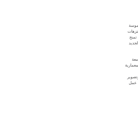
موسة
تزهات
تمنح
لجديد
معة
دسة المعمارية
وتصوير
 عمل