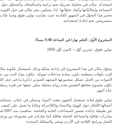
استخدام مكان في محاولة تجريبيّة نحو دراسة واستكشاف والتساؤل حول 
المساحة وإمكانيّاتها وأبعاد تحوّلاتها. إذا، سيكون مقر مكان في جبل اللويبد
مختبر هذا التحوّل في الشهور القادمة حيث تقدّمت تولين طوق وصبا عنّاب
بمشروعين نحو إعادة استخدامه.
المشروع الأول: الحلم نهارا في الساعة
5:48
مساءً
تولين طوق، تشرين أوّل – كانون أوّل 2009
يتحوّل مكان في هذا المشروع إلى إذاعة محليّة وذلك باستعمال بلكونة مكان
للبث بأوقات منتظمة يكون بمثابة مداخلات صوتيّة. تتكوّن مواد البث من ت
لأصوات من الجبل تشكل بمجموعها المشهد الصوتي (ذكريات) في جبل اللو
تكوّن مجموع مقاطع القصص هذه رواية مخفيّة يمكن تتبعها عبر فترة زمنيّة 
عدّة أشهر.
تولين طوق فنانة تستعمل التجهيز متعدد المواد وتسكن في عمّان. تستكش
أعمالها الأفكار حول الهويّة والانتماء و(اللا)حركة وغالبا ما تعمل على كشف 
غير طبيعيّة بإعادة تفس
مبادرات ثقافيّة واجتماعيّة كعاملة ثقافيّة كما شاركت في مجموعة من ورش
العمل وبرامج الإقامة في الأردن ومصر والمملكة المتحدة.