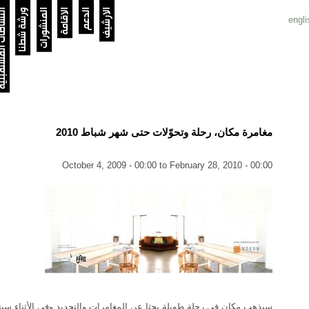
الارشيف
الدعم
الاقامة
المنشورات
ورشة شطنا
النشاطات الم
engli
مغامرة مكان، رحلة وتحوّلات حتى شهر شباط 2010
October 4, 2009 - 00:00
to
February 28, 2010 - 00:00
سيذهب مكان في رحلة طويلة بحثا عن المغامرات والتجديد وفي الأثناء سيت