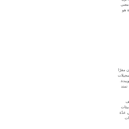
معنى
ة هو
 مقرّا
سجيلات
يبدة.
تمتد
ف
بيئات
ير المساحات العامة والخاصة. ساهمت منذ 2007 في عدّة
ات