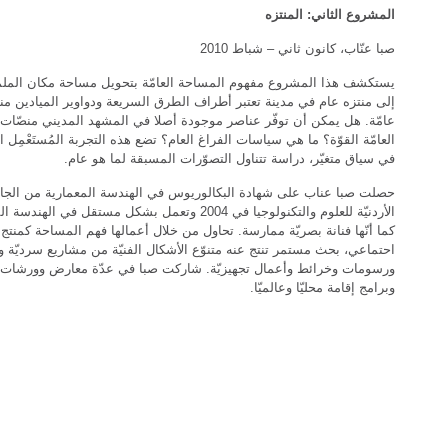
المشروع الثاني: المنتزه
صبا عنّاب، كانون ثاني – شباط 2010
يستكشف هذا المشروع مفهوم المساحة العامّة بتحويل مساحة مكان المل
إلى منتزه عام في مدينة تعتبر أطراف الطرق السريعة ودواوير الميادين من
عامّة. هل يمكن أن توفّر عناصر موجودة أصلا في المشهد المديني منصّات 
العامّة القوّة؟ ما هي سياسات الفراغ العام؟ تضع هذه التجربة المُستَعْمِل ا
في سياق متغيّر، دراسة تتناول التصوّرات المسبقة لما هو عام.
حصلت صبا عناب على شهادة البكالوريوس في الهندسة المعمارية من الجا
الأردنيّة للعلوم والتكنولوجيا في 2004 وتعمل بشكل مستقل في الهن
كما أنّها فنانة بصريّة ممارسة. تحاول من خلال أعمالها فهم المساحة كمنتج
احتماعي، بحث مستمر تنتج عنه متنوّع الأشكال الفنيّة من مشاريع سرديّة 
ورسومات وخرائط وأعمال تجهيزيّة. شاركت صبا في عدّة معارض وورشات
وبرامج إقامة محليّا وعالميّا.