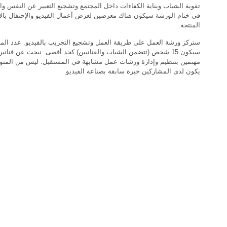
تقوية الشباب وبناية الكفاءات داخل المجتمع وتشجيع التعبير عن النفس وا
في ختام الورشة سيكون هناك معرضين لعرض أعمال الفيديو والإحتفال بال
المنتجة.
ستركز ورشة العمل على طريقة العمل وتشجيع التجريب بالفيديو. عدد الم
سيكون 15 شخص (تتضمن الشباب والفنانيين) كحد أقصى. نبحث عن فنانين
مهتمين بتنظيم وإدارة ورشات عمل مشابهة في المستقبل. ليس من المتو
يكون لدى المشاركين خبرة سابقة بصناعة الفيديو