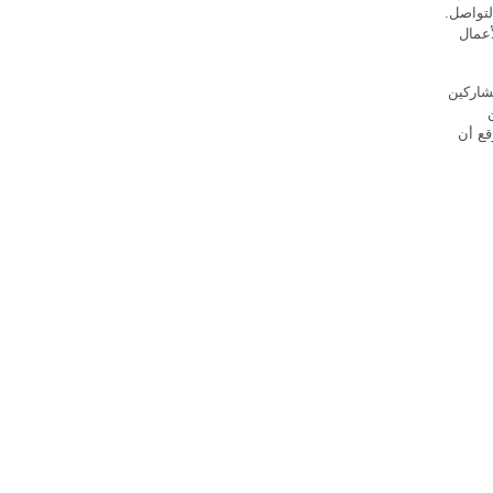
لتواصل.
أعمال
شاركين
قع أن