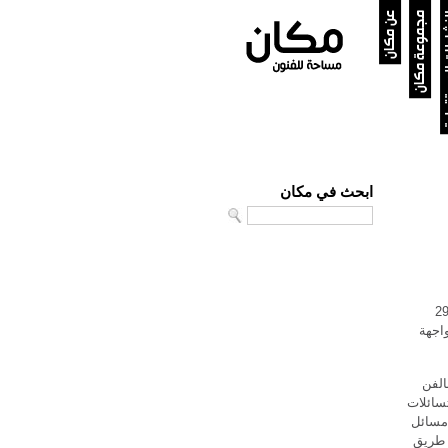
ستقبلية
مجموعة مكان
عن مكان
ابحث في مكان
Search
عمل لإنتاج الفيديو في عمّان - الأردن لمدة اسبوعين من 13 وحتى 29
واجهة
الفن
تسائلات
مسائل
 طريق