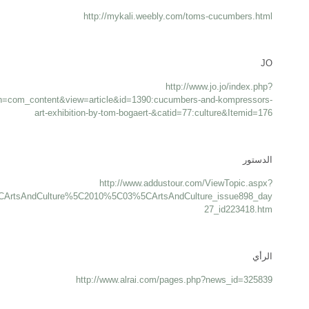
http://mykali.weebly.com/toms-cucumbers.html
JO
http://www.jo.jo/index.php?
on=com_content&view=article&id=1390:cucumbers-and-kompressors-
art-exhibition-by-tom-bogaert-&catid=77:culture&Itemid=176
الدستور
http://www.addustour.com/ViewTopic.aspx?
ArtsAndCulture%5C2010%5C03%5CArtsAndCulture_issue898_day
27_id223418.htm
الرأي
http://www.alrai.com/pages.php?news_id=325839