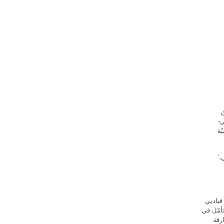
ق
-
ّة
،‘
قياديي
تأمّل في
رقة