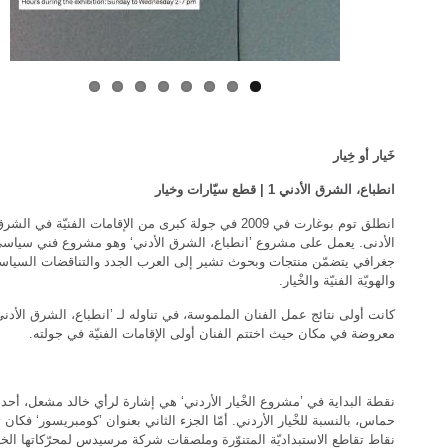
خَيار أو خِيار
انطباع، الشرق الأدني 1 | قطع سيّارات وخيار
انطلق توم بوغارت في 2009 في جولة كبرى من الإقامات الفنيّة في الشر
الأدنى. يعمل على مشروع ’انطباع، الشرق الأدني‘ وهو مشروع فني سياسي
جغرافي يتضمّن منتجات وبحوث تشير إلى العرب الجدد والتناقضات السياسي
والهويّة الفنيّة والخْيار.
كانت أولى نتائج عمل الفنان الملموسة، في تناوله لـ ’انطباع، الشرق الأدني
معروضة في مكان حيث اختتم الفنان أولى الإقامات الفنيّة في جولته.
نقطة البداية في ’مشروع الخْيار الأردني‘ هي إشارة لرأي خالد مشعل، أحد 
حماس، بالنسبة للخْيار الأردني. أمّا الجزء الثاني بعنوان ’كومبريسور‘ فكان 
نقاط تقاطع الاستبداديّة المتنوّرة وملصقات شركة مرسيدس لمحرّكاتها الخا